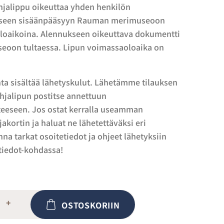
ahjalippu oikeuttaa yhden henkilön
iseen sisäänpääsyyn Rauman merimuseoon
oaikoina. Alennukseen oikeuttava dokumentti
seoon tultaessa. Lipun voimassaoloaika on
nta sisältää lähetyskulut. Lähetämme tilauksen
jalipun postitse annettuun
teeseen. Jos ostat kerralla useamman
jakortin ja haluat ne lähetettäväksi eri
anna tarkat osoitetiedot ja ohjeet lähetyksiin
ätiedot-kohdassa!
+
OSTOSKORIIN