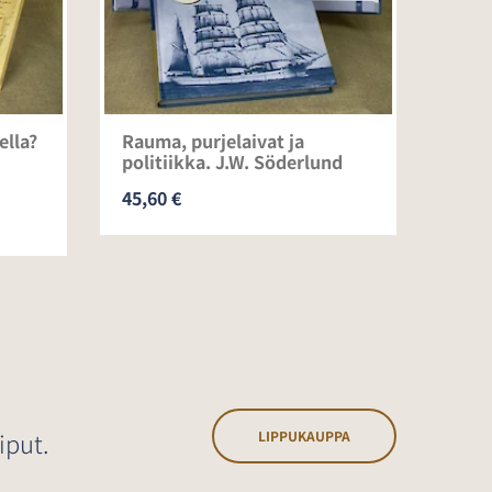
ella?
Rauma, purjelaivat ja
Laiv
politiikka. J.W. Söderlund
ja st
45,60 €
21,0
iput.
LIPPUKAUPPA