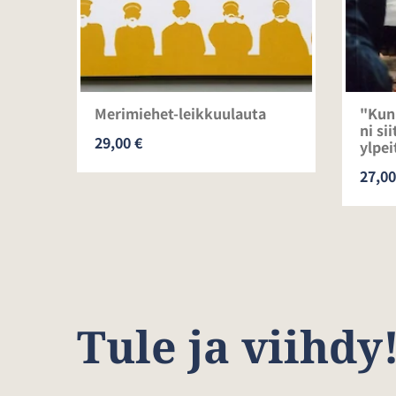
Merimiehet-leikkuulauta
"Kun 
ni si
29,00 €
ylpei
27,00
Tule ja viihdy