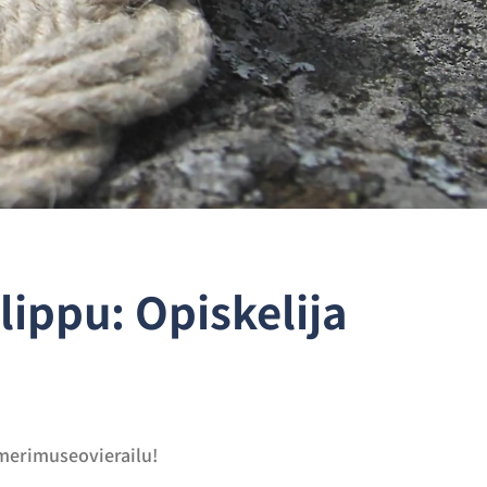
lippu: Opiskelija
 merimuseovierailu!