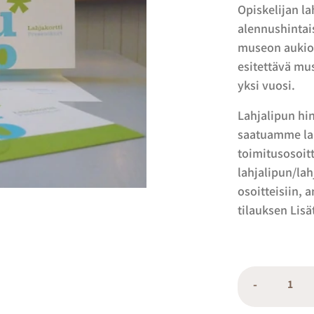
Opiskelijan l
alennushinta
museon aukiol
esitettävä mu
yksi vuosi.
Lahjalipun hi
saatuamme lah
toimitusosoit
lahjalipun/lah
osoitteisiin, 
tilauksen Lis
-