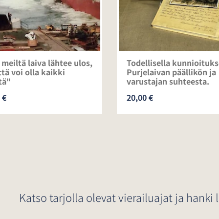
meiltä laiva lähtee ulos,
Todellisella kunnioituks
ittä voi olla kaikki
Purjelaivan päällikön ja
tä"
varustajan suhteesta.
 €
20,00 €
!
Katso tarjolla olevat vierailuajat ja hanki l