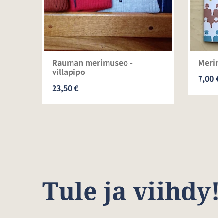
.
Rauman merimuseo -
Meri
vat
villapipo
7,00 
23,50 €
Tule ja viihdy