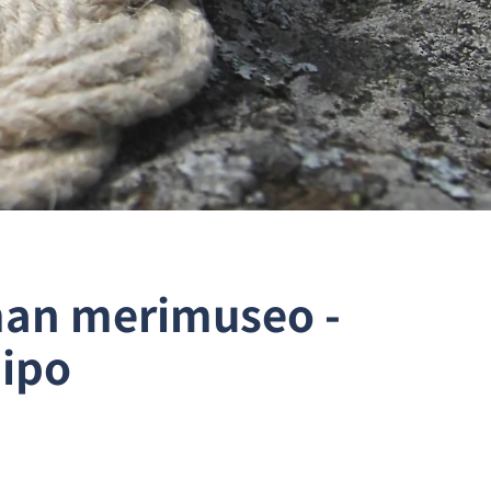
an merimuseo -
pipo