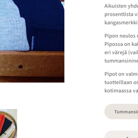
Aikuisten yhd
prosenttista 
kangasmerkki
Pipon neulos 
Pipossa on ka
eri värejä (v
tummansininen
Pipot on valm
tuotteillaan o
kotimaassa va
Tummansi