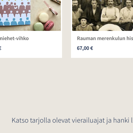
miehet-vihko
Rauman merenkulun his
€
67,00 €
!
Katso tarjolla olevat vierailuajat ja hanki l