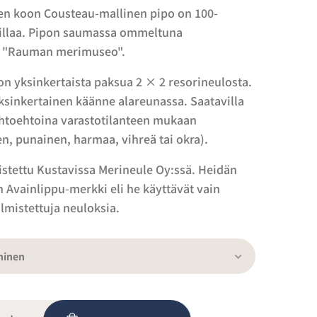
en koon Cousteau-mallinen pipo on 100-
villaa. Pipon saumassa ommeltuna
 "Rauman merimuseo".
on yksinkertaista paksua 2 × 2 resorineulosta.
ksinkertainen käänne alareunassa. Saatavilla
aihtoehtoina varastotilanteen mukaan
, punainen, harmaa, vihreä tai okra).
istettu Kustavissa Merineule Oy:ssä. Heidän
n Avainlippu-merkki eli he käyttävät vain
lmistettuja neuloksia.
ninen