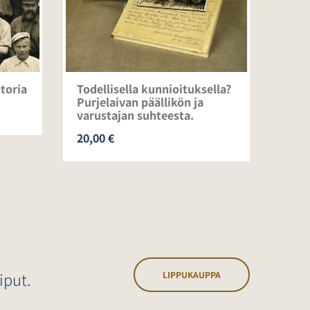
toria
Todellisella kunnioituksella?
Raum
Purjelaivan päällikön ja
purj
varustajan suhteesta.
vuos
luvu
20,00 €
69,0
iput.
LIPPUKAUPPA