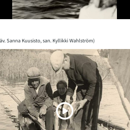
äv. Sanna Kuusisto, san. Kyllikki Wahlström)