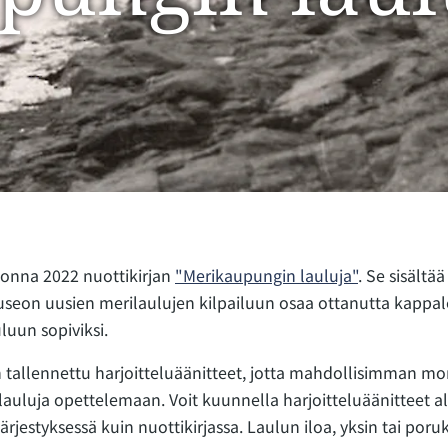
uonna 2022 nuottikirjan
"Merikaupungin lauluja"
. Se sisält
on uusien merilaulujen kilpailuun osaa ottanutta kappale
luun sopiviksi.
n tallennettu harjoitteluäänitteet, jotta mahdollisimman moni
lauluja opettelemaan. Voit kuunnella harjoitteluäänitteet all
ärjestyksessä kuin nuottikirjassa. Laulun iloa, yksin tai poru