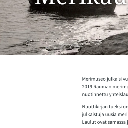
Merimuseo julkaisi v
2019 Rauman merimuse
nuotinnettu yhteislau
Nuottikirjan tueksi o
julkaistuja uusia meri
Laulut ovat samassa j