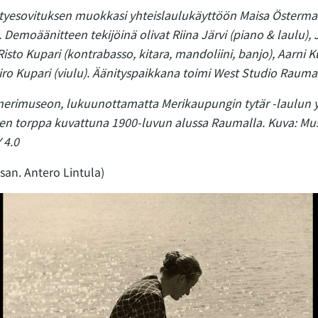
tyesovituksen muokkasi yhteislaulukäyttöön Maisa Österma
Demoäänitteen tekijöinä olivat Riina Järvi (piano & laulu), Ja
Risto Kupari (kontrabasso, kitara, mandoliini, banjo), Aarni K
Iiro Kupari (viulu). Äänityspaikkana toimi West Studio Rauma
erimuseon, lukuunottamatta Merikaupungin tytär -laulun 
een torppa kuvattuna 1900-luvun alussa Raumalla. Kuva: Mus
 4.0
 san. Antero Lintula)