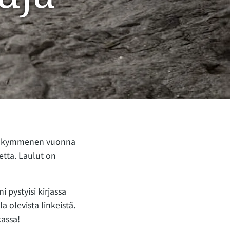
ää kymmenen vuonna
tta. Laulut on
 pystyisi kirjassa
a olevista linkeistä.
kassa!