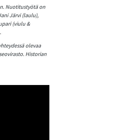
n. Nuotitustyötä on
ni Järvi (laulu),
upari (viulu &
.
yhteydessä olevaa
eovirasto. Historian