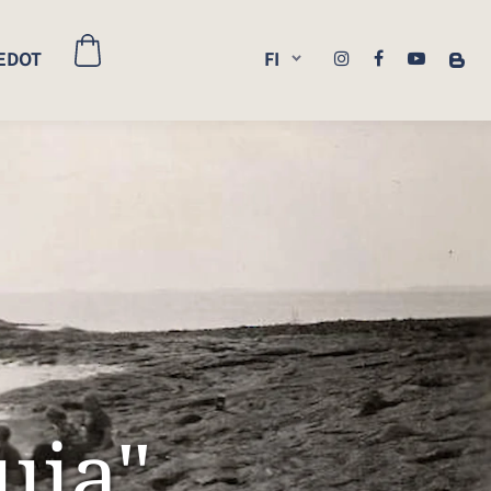
EDOT
FI
uja"