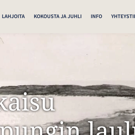
LAHJOITA
KOKOUSTA JA JUHLI
INFO
YHTEYSTI
kaisu
pungin laul