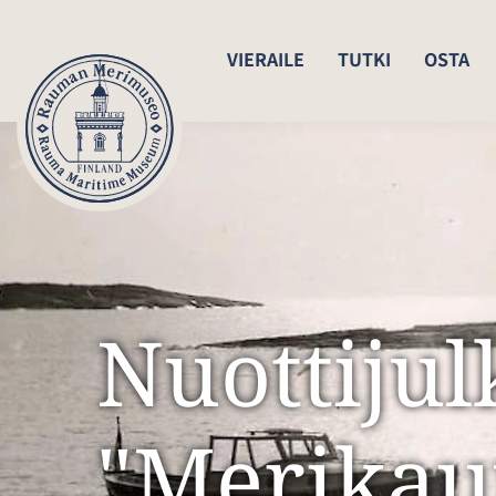
VIERAILE
TUTKI
OSTA
Nuottijul
"Merikau