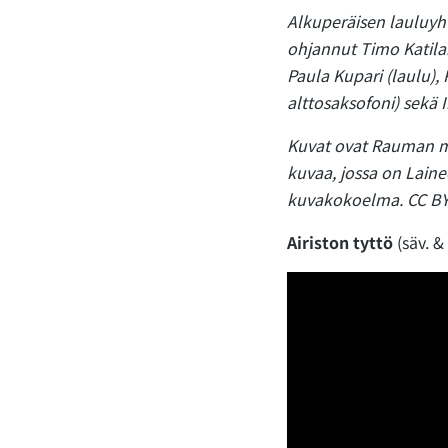
Alkuperäisen lauluyh
ohjannut Timo Katila. 
Paula Kupari (laulu), 
alttosaksofoni) sekä 
Kuvat ovat Rauman m
kuvaa, jossa on Lain
kuvakokoelma. CC BY
Airiston tyttö
(säv. &