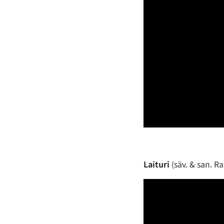
Laituri
(säv. & san. R