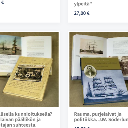
 €
ylpeitä"
27,00 €
lisella kunnioituksella?
Rauma, purjelaivat ja
laivan päällikön ja
politiikka. J.W. Söderlu
tajan suhteesta.