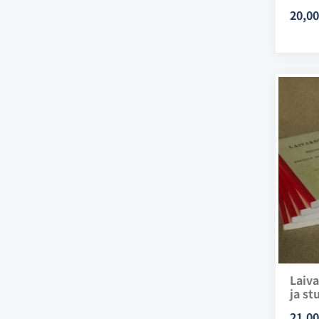
20,00
Laiva
ja st
21,00