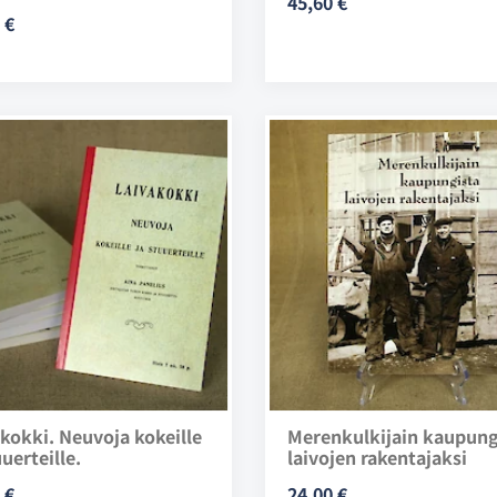
45,60 €
 €
kokki. Neuvoja kokeille
Merenkulkijain kaupung
uuerteille.
laivojen rakentajaksi
 €
24,00 €