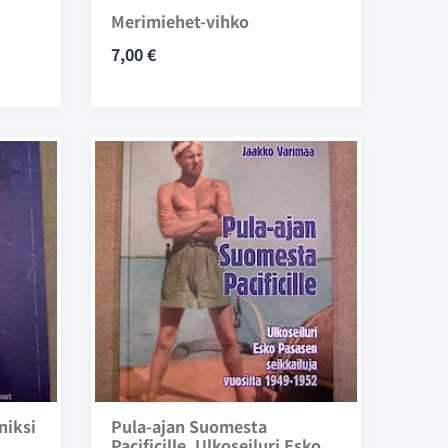
Merimiehet-vihko
7,00 €
niksi
Pula-ajan Suomesta
Pacificille. Ulkoseiluri Esko