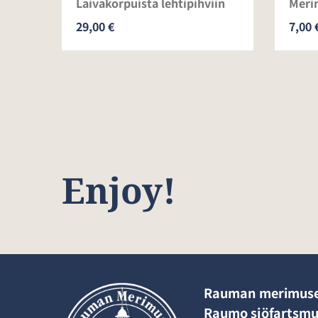
perä
Laivakorpuista lehtipihviin
Meri
29,00 €
7,00 
Enjoy!
Rauman merimus
Raumo sjöfartsm