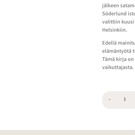
jälkeen satam
Söderlund ist
valittiin kuu
Helsinkiin.
Edellä mainit
elämäntyötä 
Tämä kirja on
vaikuttajasta.
-