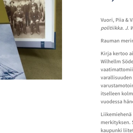
Vuori, Piia & 
politiikka.
J. 
Rauman merim
Kirja kertoo 
Wilhellm Söde
vaatimattomiin
varallisuuden 
varustamotoim
itselleen kol
vuodessa häne
Liikemiehenä 
merkityksen. 
kaupunki liit