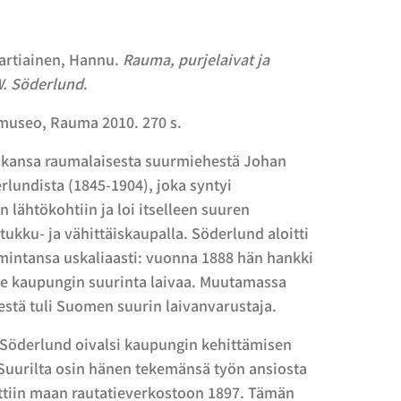
Vartiainen, Hannu.
Rauma, purjelaivat ja
W. Söderlund
.
useo, Rauma 2010. 270 s.
aikansa raumalaisesta suurmiehestä Johan
rlundista (1845-1904), joka syntyi
 lähtökohtiin ja loi itselleen suuren
tukku- ja vähittäiskaupalla. Söderlund aloitti
intansa uskaliaasti: vuonna 1888 hän hankki
me kaupungin suurinta laivaa. Muutamassa
stä tuli Suomen suurin laivanvarustaja.
Söderlund oivalsi kaupungin kehittämisen
Suurilta osin hänen tekemänsä työn ansiosta
ettiin maan rautatieverkostoon 1897. Tämän