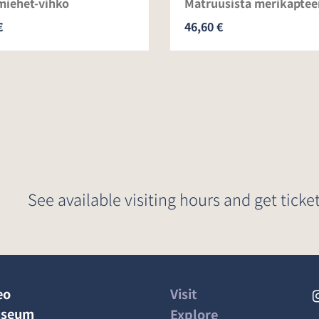
miehet-vihko
Matruusista merikaptee
€
46,60 €
See available visiting hours and get ticket
eo
Visit
useum
Explore