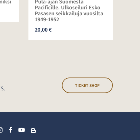
niksi
Pula-ajan Suomesta
Raum
Pacificille. Ulkoseiluri Esko
67,0
Pasasen seikkailuja vuosilta
1949-1952
20,00 €
s.
TICKET SHOP