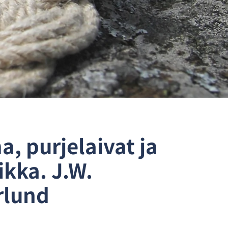
, purjelaivat ja
iikka. J.W.
rlund