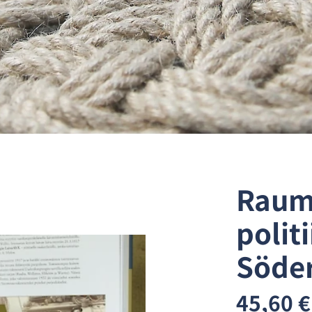
Rauma
polit
Söde
45,60 €