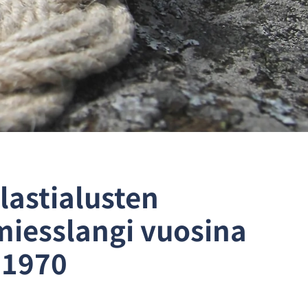
lastialusten
iesslangi vuosina
-1970