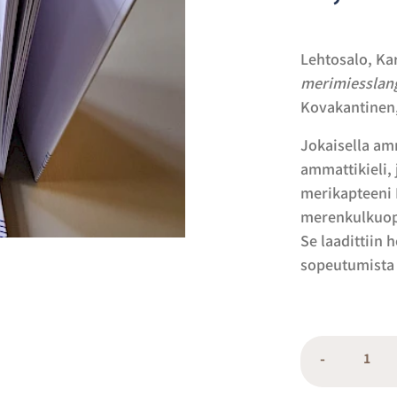
Lehtosalo, Ka
merimiesslang
Kovakantinen,
Jokaisella am
ammattikieli, 
merikapteeni 
merenkulkuop
Se laadittiin
sopeutumista 
-