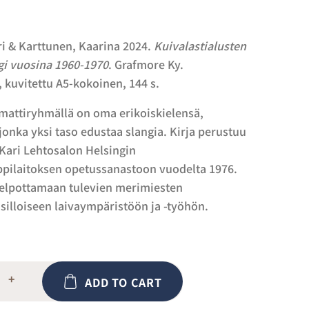
ri & Karttunen, Kaarina 2024.
Kuivalastialusten
i vuosina 1960-1970
. Grafmore Ky.
 kuvitettu A5-kokoinen, 144 s.
mattiryhmällä on oma erikoiskielensä,
jonka yksi taso edustaa slangia. Kirja perustuu
Kari Lehtosalon Helsingin
pilaitoksen opetussanastoon vuodelta 1976.
 helpottamaan tulevien merimiesten
silloiseen laivaympäristöön ja -työhön.
+
ADD TO CART