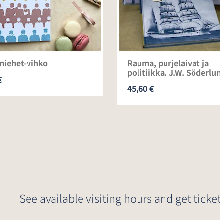
miehet-vihko
Rauma, purjelaivat ja
politiikka. J.W. Söderlu
€
45,60 €
See available visiting hours and get ticket