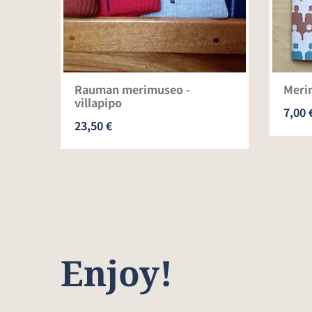
perä
Rauman merimuseo -
Meri
villapipo
7,00 
23,50 €
Enjoy!