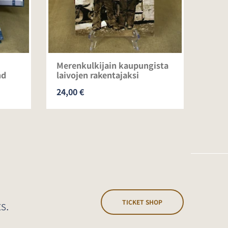
Merenkulkijain kaupungista
Eläm
nd
laivojen rakentajaksi
1946
24,00 €
25,0
s.
TICKET SHOP